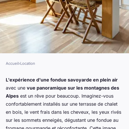
Accueil
›
Location
LOCATION
Est-il possible de trouver un
L'expérience d'une fondue savoyarde en plein air
avec une
vue panoramique sur les montagnes des
chalet dans les Alpes offrant
Alpes
est un rêve pour beaucoup. Imaginez-vous
une expérience de fondue en
confortablement installés sur une terrasse de chalet
plein air avec vue
en bois, le vent frais dans les cheveux, les yeux rivés
panoramique?
sur les sommets enneigés, dégustant une fondue au
fromage gourmande et réconfortante. Cette image