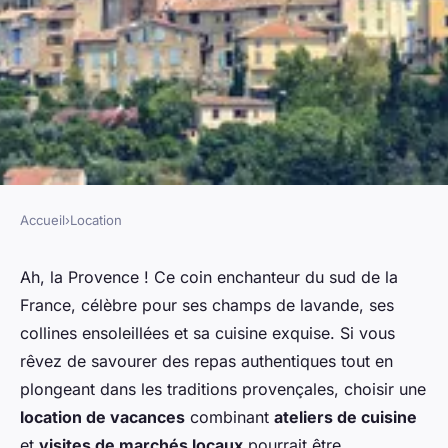
Accueil
›
Location
LOCATION
Comment choisir une location
Ah, la Provence ! Ce coin enchanteur du sud de la
France, célèbre pour ses champs de lavande, ses
de vacances en Provence avec
collines ensoleillées et sa cuisine exquise. Si vous
des ateliers de cuisine et des
rêvez de savourer des repas authentiques tout en
visites de marchés locaux?
plongeant dans les traditions provençales, choisir une
location de vacances
combinant
ateliers de cuisine
Gaspard
•
30 juin 2024
•
6 min de lecture
et
visites de marchés locaux
pourrait être