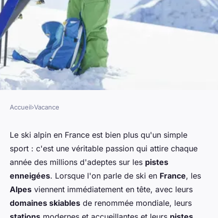
Accueil
›
Vacance
VACANCE
Quels sont les meilleurs spots
Le ski alpin en France est bien plus qu'un simple
sport : c'est une véritable passion qui attire chaque
pour le ski alpin dans les Alpes
année des millions d'adeptes sur les
pistes
françaises?
enneigées
. Lorsque l'on parle de ski en
France
, les
Alpes
viennent immédiatement en tête, avec leurs
Gaspard
•
30 juin 2024
•
5 min de lecture
domaines skiables
de renommée mondiale, leurs
stations
modernes et accueillantes et leurs
pistes